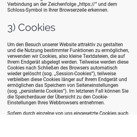
Verbindung an der Zeichenfolge „https://“ und dem
Schloss-Symbol in Ihrer Browserzeile erkennen.
3) Cookies
Um den Besuch unserer Website attraktiv zu gestalten
und die Nutzung bestimmter Funktionen zu ermöglichen,
verwenden wir Cookies, also kleine Textdateien, die auf
Ihrem Endgerät abgelegt werden. Teilweise werden diese
Cookies nach Schließen des Browsers automatisch
wieder gelöscht (sog. „Session-Cookies“), teilweise
verbleiben diese Cookies länger auf Ihrem Endgerät und
ermöglichen das Speichern von Seiteneinstellungen
(sog. „persistente Cookies“). Im letzteren Fall können Sie
die Speicherdauer der Übersicht zu den Cookie-
Einstellungen Ihres Webbrowsers entnehmen.
Sofern durch einzelne von uns eingesetzte Cookies auch
personenbezogene Daten verarbeitet werden, erfolgt die
Verarbeitung gemäß Art. 6 Abs. 1 lit. b DSGVO entweder
zur Durchführung des Vertrages, gemäß Art. 6 Abs. 1 lit.
a DSGVO im Falle einer erteilten Einwilligung oder